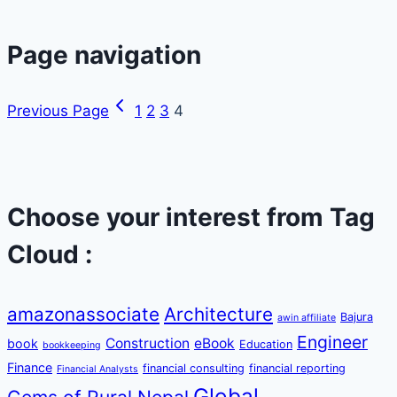
Page navigation
Previous Page
1
2
3
4
Choose your interest from Tag
Cloud :
amazonassociate
Architecture
Bajura
awin affiliate
Engineer
Construction
eBook
book
Education
bookkeeping
Finance
financial consulting
financial reporting
Financial Analysts
Global