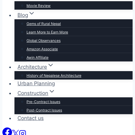
Movie Review
Blog
Gems of Rural Nepal
Learn More to Earn More
Global Observances
Amazon Associate
Awin Affiliate
Architecture
History of Nepalese Architecture
Urban Planning
Construction
Pre-Contract Issues
Post-Contract Issues
Contact us