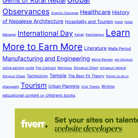
Gems of Rural Nepal
Observances
Healthcare
History
Graphic Designer
of Nepalese Architecture
Hospitality and Tourism
Hotel
Hotel
Learn
International Day
Manager
Kailali
Kanchanpur
More to Earn More
Literature
Malla Period
Manufacturing and Engineering
Movie Review
om shivpuri
online earning guide
Pre-Contract
Religious
Shivapuri Dham
shivapuri temple
Temple
Technology
The Best Fit Theory
Shivpuri Dham
things to do in
Tourism
Urban Planning
Writing
dhangadhi
Viral Trends
educational content or children’s books