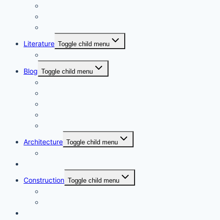
Privacy Policy
Disclaimer
Terms and Conditions
Literature
Toggle child menu
Movie Review
Blog
Toggle child menu
Gems of Rural Nepal
Learn More to Earn More
Global Observances
Amazon Associate
Awin Affiliate
Architecture
Toggle child menu
History of Nepalese Architecture
Urban Planning
Construction
Toggle child menu
Pre-Contract Issues
Post-Contract Issues
Contact us